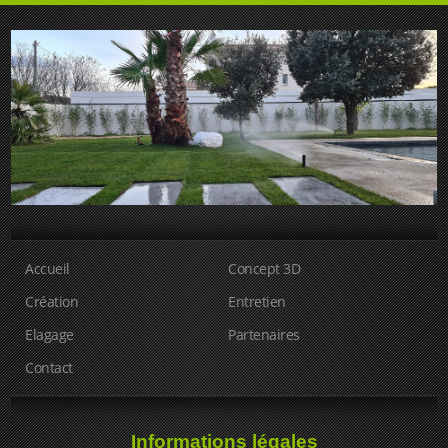
Accueil
Concept 3D
Création
Entretien
Elagage
Partenaires
Contact
Informations légales