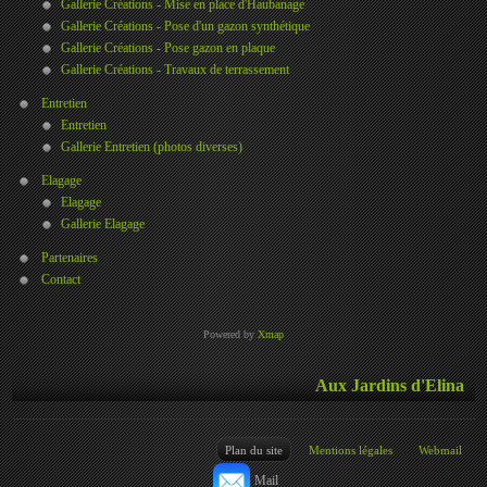
Gallerie Créations - Mise en place d'Haubanage
Gallerie Créations - Pose d'un gazon synthétique
Gallerie Créations - Pose gazon en plaque
Gallerie Créations - Travaux de terrassement
Entretien
Entretien
Gallerie Entretien (photos diverses)
Elagage
Elagage
Gallerie Elagage
Partenaires
Contact
Powered by
Xmap
Aux Jardins d'Elina
Plan du site
Mentions légales
Webmail
Mail