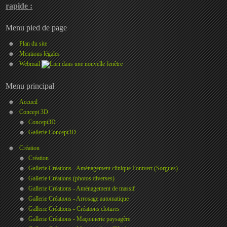
rapide :
Menu pied de page
Plan du site
Mentions légales
Webmail
Menu principal
Accueil
Concept 3D
Concept3D
Gallerie Concept3D
Création
Création
Gallerie Créations - Aménagement clinique Fontvert (Sorgues)
Gallerie Créations (photos diverses)
Gallerie Créations - Aménagement de massif
Gallerie Créations - Arrosage automatique
Gallerie Créations - Créations clotures
Gallerie Créations - Maçonnerie paysagère